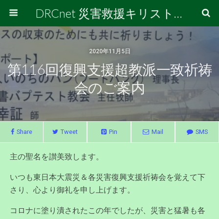
DRCnet 災害救援キリスト者連絡会
2020年11月5日
第116回復興支援超教派一致祈祷
会のご案内
Share
Tweet
Pin
Mail
SMS
主の聖名を讃美致します。
いつも東日本大震災＆各災害復興支援祈祷会を覚えて下
さり、心より御礼を申し上げます。
コロナに塗り潰されたこの年でしたが、災害と猛暑も各