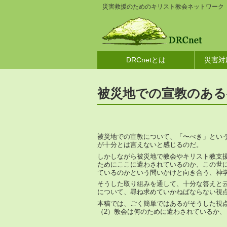
災害救援のためのキリスト教会ネットワーク
DRCnetとは
災害対
被災地での宣教のある
被災地での宣教について、「〜べき」とい
が十分とは言えないと感じるのだ。
しかしながら被災地で教会やキリスト教支
ためにここに遣わされているのか、この世
ているのかという問いかけと向き合う、神
そうした取り組みを通して、十分な答えと
について、尋ね求めていかねばならない視
本稿では、ごく簡単ではあるがそうした視
（2）教会は何のために遣わされているか、