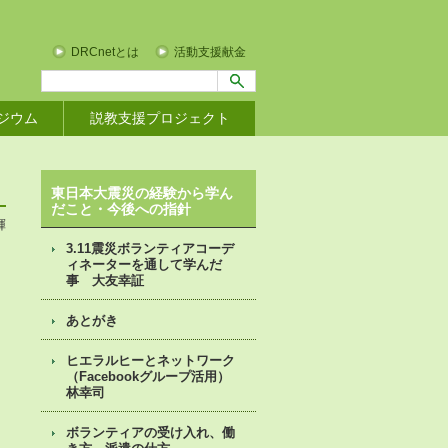
DRCnetとは
活動支援献金
ジウム
説教支援プロジェクト
東日本大震災の経験から学ん
だこと・今後への指針
輝
3.11震災ボランティアコーデ
ィネーターを通して学んだ
事 大友幸証
あとがき
ヒエラルヒーとネットワーク
（Facebookグループ活用）
林幸司
、
ボランティアの受け入れ、働