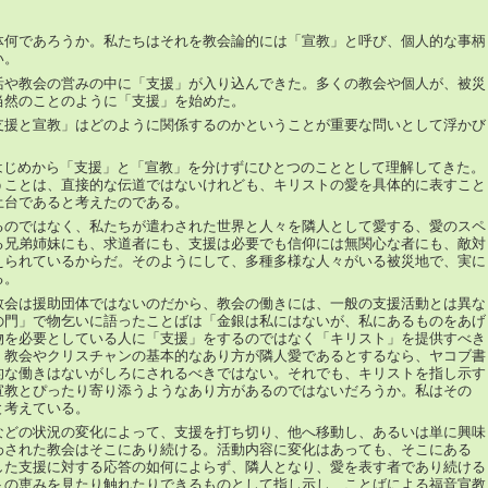
体何であろうか。私たちはそれを教会論的には「宣教」と呼び、個人的な事柄
い。
活や教会の営みの中に「支援」が入り込んできた。多くの教会や個人が、被災
当然のことのように「支援」を始めた。
支援と宣教」はどのように関係するのかということが重要な問いとして浮かび
、はじめから「支援」と「宣教」を分けずにひとつのこととして理解してきた。
うことは、直接的な伝道ではないけれども、キリストの愛を具体的に表すこと
土台であると考えたのである。
るのではなく、私たちが遣わされた世界と人々を隣人として愛する、愛のスペ
る兄弟姉妹にも、求道者にも、支援は必要でも信仰には無関心な者にも、敵対
えられているからだ。そのようにして、多種多様な人々がいる被災地で、実に
る。
教会は援助団体ではないのだから、教会の働きには、一般の支援活動とは異な
の門」で物乞いに語ったことばは「金銀は私にはないが、私にあるものをあげ
物を必要としている人に「支援」をするのではなく「キリスト」を提供すべき
、教会やクリスチャンの基本的なあり方が隣人愛であるとするなら、ヤコブ書
的な働きはないがしろにされるべきではない。それでも、キリストを指し示す
宣教とぴったり寄り添うようなあり方があるのではないだろうか。私はその
と考えている。
などの状況の変化によって、支援を打ち切り、他へ移動し、あるいは単に興味
わされた教会はそこにあり続ける。活動内容に変化はあっても、そこにある
した支援に対する応答の如何によらず、隣人となり、愛を表す者であり続ける
トの恵みを見たり触れたりできるものとして指し示し、ことばによる福音宣教