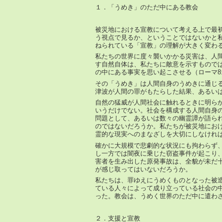
１．「うめき」のただ中にある教会
被災地における宣教について考える上で最
う視点で見るか、ということではないかと
ねられている「宣教」の理解が大きく変わ
私たちの世界に度々襲いかかる災害は、人
す自然自体は、私たちに敵意を示すもので
の中にある事実を思い起こさせる（ローマ8:1
その「うめき」は人間自身のうめきに通じ
津波が人間の罪がもたらした結果、あるい
自然の猛威が人間社会に触れるときに明ら
いうだけでない。社会を構成する人間自身
問題として、あるいは数々の幽霊譚が語ら
のではないだろうか。私たちが被災地にお
霊的な現実へのまなざしを大切にしなけれ
確かに大規模で悲劇的な状況にも拘わらず
し一方では闇夜に乗じた窃盗事件が起こり
害者を生み出した原発事故は、全貌が未だ
が感じ取ってはいないだろうか。
私たちは、罪ゆえにうめくものとなった被
ている人々によって成り立っている社会の
った。教会は、うめく世界のただ中に遣わ
２．支援と宣教