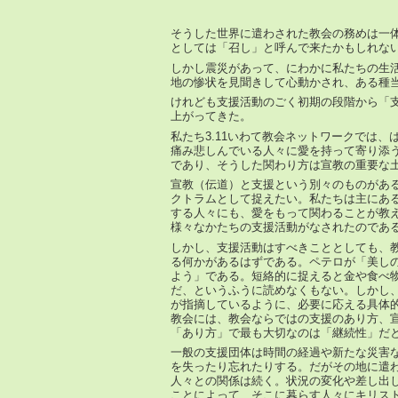
そうした世界に遣わされた教会の務めは一
としては「召し」と呼んで来たかもしれな
しかし震災があって、にわかに私たちの生
地の惨状を見聞きして心動かされ、ある種
けれども支援活動のごく初期の段階から「
上がってきた。
私たち3.11いわて教会ネットワークでは
痛み悲しんでいる人々に愛を持って寄り添
であり、そうした関わり方は宣教の重要な
宣教（伝道）と支援という別々のものがあ
クトラムとして捉えたい。私たちは主にあ
する人々にも、愛をもって関わることが教
様々なかたちの支援活動がなされたのであ
しかし、支援活動はすべきこととしても、
る何かがあるはずである。ペテロが「美し
よう」である。短絡的に捉えると金や食べ
だ、というふうに読めなくもない。しかし
が指摘しているように、必要に応える具体
教会には、教会ならではの支援のあり方、
「あり方」で最も大切なのは「継続性」だ
一般の支援団体は時間の経過や新たな災害
を失ったり忘れたりする。だがその地に遣
人々との関係は続く。状況の変化や差し出
ことによって、そこに暮らす人々にキリス