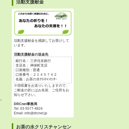
活動支援献金
活動支援献金を感謝してお受けして
います。
活動支援献金の送金先
銀行名： 三井住友銀行
支店名： 神保町支店
口座種別：普通
口座番号：２１４５７４２
名義：お茶の水ｸﾘｽﾁｬﾝｾﾝﾀｰ
※領収書をお送りいたしますので、
ご献金の折にはお名前、ご住所をお
知らせ下さい。
へ
DRCnet事務局
Tel: 03-5577-4824
Email: info@drcnet.jp
お茶の水クリスチャンセン