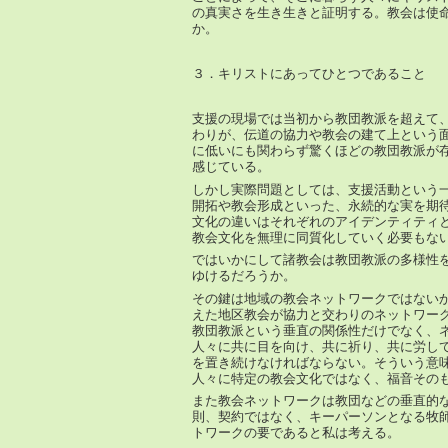
の真実さを生き生きと証明する。教会は使
か。
３．キリストにあってひとつであること
支援の現場では当初から教団教派を超えて
わりが、伝道の協力や教会の建て上という
に低いにも関わらず驚くほどの教団教派が
感じている。
しかし実際問題としては、支援活動という
開拓や教会形成といった、永続的な実を期
文化の違いはそれぞれのアイデンティティ
教会文化を無理に同質化していく必要もな
ではいかにして諸教会は教団教派の多様性
ゆけるだろうか。
その鍵は地域の教会ネットワークではない
えた地区教会が協力と交わりのネットワー
教団教派という垂直の関係性だけでなく、
人々に共に目を向け、共に祈り、共に労し
を置き続けなければならない。そういう意
人々に特定の教会文化ではなく、福音その
また教会ネットワークは教団などの垂直的
則、契約ではなく、キーパーソンとなる牧
トワークの要であると私は考える。