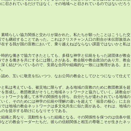
命に召されているだけではなく、その地域へと召されているのではないだろう
、素晴らしい協力関係と交わりが築かれた。私たちが願ったことはこうした交
面でも継続することであった。これはクリスチャン人口の割合が未伝部族並み
存在する我が国の宣教において、乗り越えねばならない課題ではないかと私は
一時的な働きで協力できたとしても、多様な神学と伝統をもった諸団体が教会
待できる働きを共にするには難しさがある。教会観や教会政治のあり方、教会
と深く結びついているので、安易な合同や組織的な一致には無理がある。また
い。
を認め、互いに敬意を払いつつ、なお公同の教会としてひとつになって仕えて
かと私は考えている。被災地に限らず、ある地域の宣教のために教団教派を超
クを形成し、教団教派がそうした地域ネットワークと協力していく。諸教会が
ネットワークを通して水平の関係性を持ち、自分たちが遣わされている地域の
ていく。そのためには神学の伝統や理解の違いを超えて「福音の核心」に土台
味では地域の教会ネットワークは多文化共生に似た面がある。それは、地域の
ものを提示する助けにもなりそうである。
な組織と異なり、流動性をもった組織となる。その関係性を保つのは信条や規
師などの教会リーダーたちだ。彼らの信頼関係と相互の尊敬こそが生きたネッ