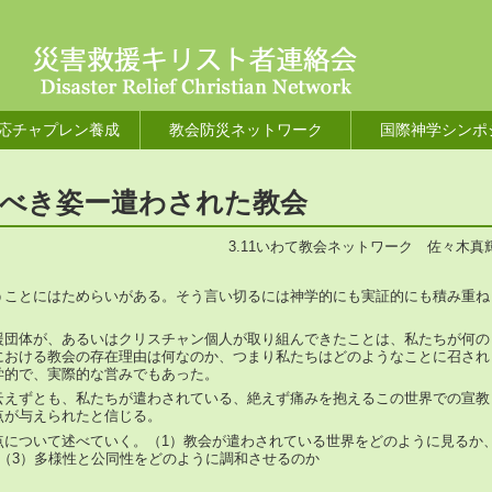
応チャプレン養成
教会防災ネットワーク
国際神学シンポ
べき姿ー遣わされた教会
3.11いわて教会ネットワーク 佐々木真
うことにはためらいがある。そう言い切るには神学的にも実証的にも積み重ね
援団体が、あるいはクリスチャン個人が取り組んできたことは、私たちが何の
における教会の存在理由は何なのか、つまり私たちはどのようなことに召され
学的で、実際的な営みでもあった。
云えずとも、私たちが遣わされている、絶えず痛みを抱えるこの世界での宣教
点が与えられたと信じる。
点について述べていく。（1）教会が遣わされている世界をどのように見るか
（3）多様性と公同性をどのように調和させるのか