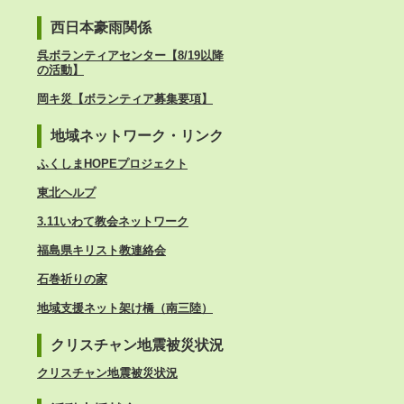
西日本豪雨関係
呉ボランティアセンター【8/19以降
の活動】
岡キ災【ボランティア募集要項】
地域ネットワーク・リンク
ふくしまHOPEプロジェクト
東北ヘルプ
3.11いわて教会ネットワーク
福島県キリスト教連絡会
石巻祈りの家
地域支援ネット架け橋（南三陸）
クリスチャン地震被災状況
クリスチャン地震被災状況