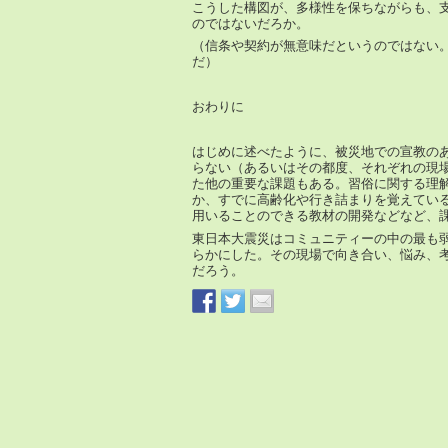
こうした構図が、多様性を保ちながらも、
のではないだろか。
（信条や契約が無意味だというのではない
だ）
おわりに
はじめに述べたように、被災地での宣教の
らない（あるいはその都度、それぞれの現
た他の重要な課題もある。習俗に関する理
か、すでに高齢化や行き詰まりを覚えてい
用いることのできる教材の開発などなど、
東日本大震災はコミュニティーの中の最も
らかにした。その現場で向き合い、悩み、
だろう。