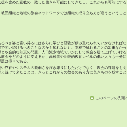
支援を含めた宣教の一致した働きを可能にしてきたし、これからも可能にする
。教団組織と地域の教会ネットワークでは組織の成り立ち方が違うということ
あるべき姿と言い得るにはさらに学びと経験が積み重ねられていかなければな
場で問い続けるべきことなのかも知れない）。本稿で触れることの出来なかっ
解と牧会的な知恵の問題、人口減少地域でいかにして教会を建て上げていける
る教会をどのように支えるか、高齢者や比較的教育レベルの低い人々も十分に
課題は様々である。
弱い存在やシステムの脆弱さを浮き彫りにしただけでなく、教会の課題をも明
考え続けて来たことは、きっとこれからの教会のあり方に良きものを残すこと
このページの先頭