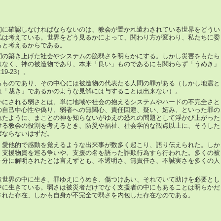
初に確認しなければならないのは、教会が置かれ遣わされている世界をどうい
私は考えている。世界をどう見るかによって、関わり方が変わり、私たちに委
ると考えるからである。
間の築き上げた社会やシステムの脆弱さを明らかにする。しかし災害をもたら
はなく、神の被造物であり、本来「良い」ものであるにも関わらず「うめき」
9-23）。
るものであり、その中心には被造物の代表たる人間の罪がある（しかし地震と
は「裁き」であるかのような見解には与することは出来ない）。
かにされる弱さとは、単に地域や社会の抱えるシステムやハードの不完全さと
の自己中心性や偽り、弱者への無関心、責任回避、疑い、妬み、といった罪の
れたように、まことの神を知らないがゆえの恐れの問題として浮かび上がった
ける教会の役割を考えるとき、防災や福祉、社会学的な観点以上に、そうした
ばならないはずだ。
、愛他的で感動を覚えるような出来事が数多く起こり、語り伝えられた。しか
、支援物資を巡る争いや、支援の名を語った詐欺行為すら行われた。多くの被
十分に解明されたとは言えずとも、不透明さ、無責任さ、不誠実さを多くの人
造世界の中に生き、罪ゆえにうめき、傷つけあい、それでいて助けを必要とし
中に生きている。弱さは被災者だけでなく支援者の中にもあることは明らかだ
された存在、しかも自身が不完全で弱さを内包した存在なのである。