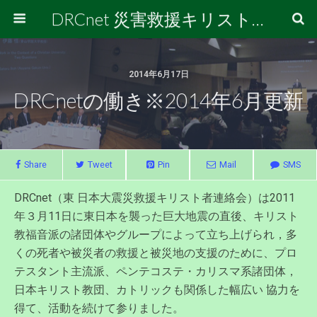
DRCnet 災害救援キリスト者連絡会
2014年6月17日
DRCnetの働き※2014年6月更新
Share
Tweet
Pin
Mail
SMS
DRCnet（東 日本大震災救援キリスト者連絡会）は2011
年３月11日に東日本を襲った巨大地震の直後、キリスト
教福音派の諸団体やグループによって立ち上げられ，多
くの死者や被災者の救援と被災地の支援のために、プロ
テスタント主流派、ペンテコステ・カリスマ系諸団体，
日本キリスト教団、カトリックも関係した幅広い 協力を
得て、活動を続けて参りました。