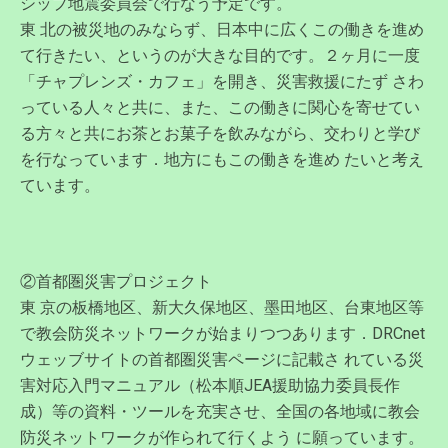
シップ地震委員会で行なう予定です。
東 北の被災地のみならず、日本中に広くこの働きを進め
て行きたい、というのが大きな目的です。２ヶ月に一度
「チャプレンズ・カフェ」を開き、災害救援にたず さわ
っている人々と共に、また、この働きに関心を寄せてい
る方々と共にお茶とお菓子を飲みながら、交わりと学び
を行なっています．地方にもこの働きを進め たいと考え
ています。
②首都圏災害プロジェクト
東 京の板橋地区、新大久保地区、墨田地区、台東地区等
で教会防災ネットワークが始まりつつあります．DRCnet
ウェッブサイトの首都圏災害ページに記載さ れている災
害対応入門マニュアル（松本順JEA援助協力委員長作
成）等の資料・ツールを充実させ、全国の各地域に教会
防災ネットワークが作られて行くよう に願っています。