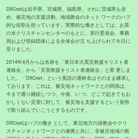
DRCnetは岩手県、宮城県、福島県、それに茨城県も含
め、被災地の支援活動、地域教会のネット ワークのハブ
的な役割を担っています。実際的な働きとしては、お茶
の水クリスチャンセンターのもとに、実行委員会、事務
局および登録団体による全体会が立 ち上げられて今日に
至りました。
2014年4月からは名称を「東日本大震災救援キリスト者
連絡会」から「災害救援キリスト者連絡会」と変 更しま
した。「DRCnet」という英語の通称名はそのまま継承し
ております。これは、被災地ネットワークとの関係は、
今まで通り継続しつつ、今後、い つ、どこで起きてもお
かしくない災害に対して、被災地も支援するという覚悟
で取り組んでいこうとするものです。
DRCnetはハブの働き として、東北地方の諸教会やクリ
スチャンネットワークとの連携と共に，非被災地域の救