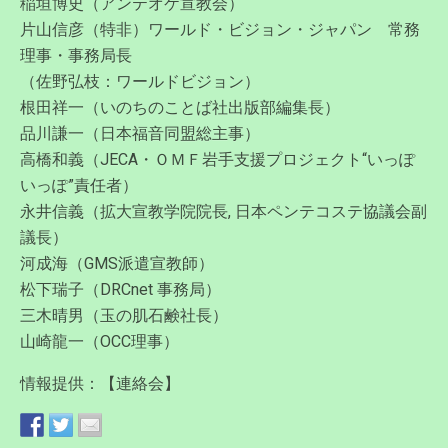
稲垣博史（アンテオケ宣教会）
片山信彦（特非）ワールド・ビジョン・ジャパン 常務
理事・事務局長
（佐野弘枝：ワールドビジョン）
根田祥一（いのちのことば社出版部編集長）
品川謙一（日本福音同盟総主事）
高橋和義（JECA・ＯＭＦ岩手支援プロジェクト“いっぽ
いっぽ”責任者）
永井信義（拡大宣教学院院長, 日本ペンテコステ協議会副
議長）
河成海（GMS派遣宣教師）
松下瑞子（DRCnet 事務局）
三木晴男（玉の肌石鹸社長）
山崎龍一（OCC理事）
情報提供：【連絡会】