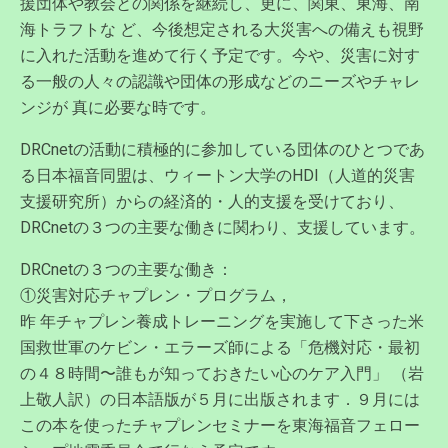
援団体や教会との関係を継続し、更に、関東、東海、南
海トラフトな ど、今後想定される大災害への備えも視野
に入れた活動を進めて行く予定です。今や、災害に対す
る一般の人々の認識や団体の形成などのニーズやチャレ
ンジが 真に必要な時です。
DRCnetの活動に積極的に参加している団体のひとつであ
る日本福音同盟は、ウィートン大学のHDI（人道的災害
支援研究所）からの経済的・人的支援を受けており、
DRCnetの３つの主要な働きに関わり、支援しています。
DRCnetの３つの主要な働き：
①災害対応チャプレン・プログラム，
昨 年チャプレン養成トレーニングを実施して下さった米
国救世軍のケビン・エラーズ師による「危機対応・最初
の４８時間〜誰もが知っておきたい心のケア入門」 （岩
上敬人訳）の日本語版が５月に出版されます．９月には
この本を使ったチャプレンセミナーを東海福音フェロー