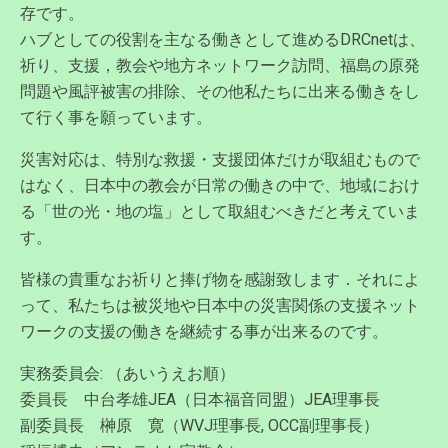
存です。
ハブとしての役割を主なる働きとして進めるDRCnetは、
祈り、支援，教会や地方ネットワーク訪問、福島の原発
問題や風評被害の排除、その他私たちに出来る働きをし
て行く事を願っています。
災害対応は、特別な救援・支援団体だけが取組むもので
はなく、日本中の教会が日常の働きの中で、地域におけ
る「世の光・地の塩」として取組むべきだと考えていま
す。
皆様の貴重なお祈りと捧げ物を感謝致します．それによ
って、私たちは被災地や日本中の災害関係の支援ネット
ワークの支援の働きを継続する事が出来るのです。
実務委員会: （あいうえお順）
委員長 中台孝雄JEA（日本福音同盟）JEA理事長
副委員長 榊原 寛（WVJ理事長, OCC副理事長）