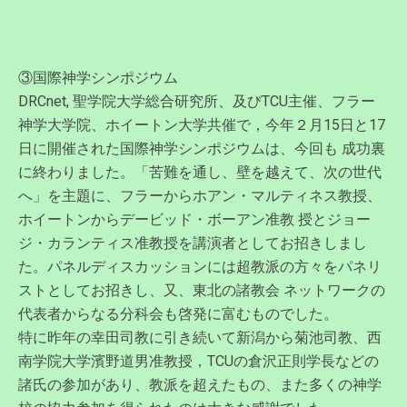
③国際神学シンポジウム
DRCnet, 聖学院大学総合研究所、及びTCU主催、フラー
神学大学院、ホイートン大学共催で，今年２月15日と17
日に開催された国際神学シンポジウムは、今回も 成功裏
に終わりました。「苦難を通し、壁を越えて、次の世代
へ」を主題に、フラーからホアン・マルティネス教授、
ホイートンからデービッド・ボーアン准教 授とジョー
ジ・カランティス准教授を講演者としてお招きしまし
た。パネルディスカッションには超教派の方々をパネリ
ストとしてお招きし、又、東北の諸教会 ネットワークの
代表者からなる分科会も啓発に富むものでした。
特に昨年の幸田司教に引き続いて新潟から菊池司教、西
南学院大学濱野道男准教授，TCUの倉沢正則学長などの
諸氏の参加があり、教派を超えたもの、また多くの神学