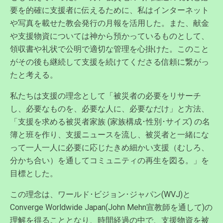
要を的確に支援者に伝えるために、私はインターネット
や写真を載せた教会発行の月報を活用した。また、献金
や支援物資については神から預かっているものとして、
領収書や礼状で公明で適切な管理を心掛けた。このこと
がその後も継続して支援を続けてくださる信頼に繋がっ
たと考える。
私たちは支援の理念として「被災者の必要をリサーチ
し、必要なものを、必要な人に、必要なだけ」と方法、
「支援を求める被災者家族 (家族構成･性別･サイズ) の名
簿と班を作り、支援ニュースを流し、被災者と一緒にな
って一人一人に必要に応じたきめ細かい支援（むしろ、
分かち合い）を通してコミュニティの再生を図る。」を
目標とした。
この理念は、ワールド･ビジョン･ジャパン(WVJ)と
Converge Worldwide Japan(John Mehn宣教師を通して)の
理解を得ることとなり、時間経過の中で、支援物資を被