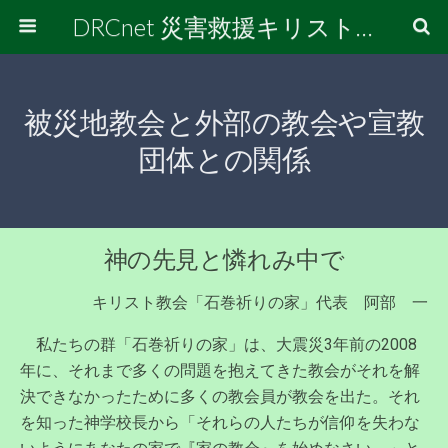
DRCnet 災害救援キリスト者連絡会
被災地教会と外部の教会や宣教
団体との関係
神の先見と憐れみ中で
キリスト教会「石巻祈りの家」代表 阿部 一
私たちの群「石巻祈りの家」は、大震災3年前の2008
年に、それまで多くの問題を抱えてきた教会がそれを解
決できなかったために多くの教会員が教会を出た。それ
を知った神学校長から「それらの人たちが信仰を失わな