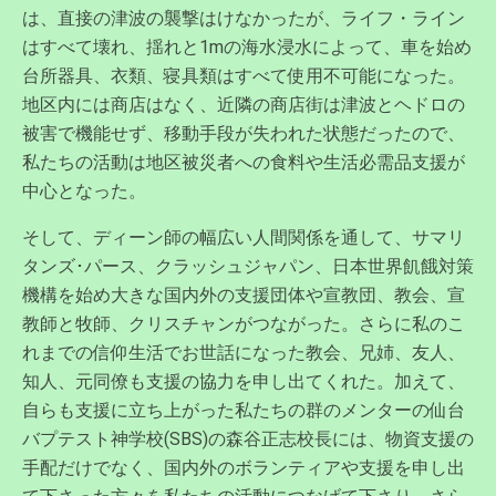
は、直接の津波の襲撃はけなかったが、ライフ・ライン
はすべて壊れ、揺れと1mの海水浸水によって、車を始め
台所器具、衣類、寝具類はすべて使用不可能になった。
地区内には商店はなく、近隣の商店街は津波とヘドロの
被害で機能せず、移動手段が失われた状態だったので、
私たちの活動は地区被災者への食料や生活必需品支援が
中心となった。
そして、ディーン師の幅広い人間関係を通して、サマリ
タンズ･パース、クラッシュジャパン、日本世界飢餓対策
機構を始め大きな国内外の支援団体や宣教団、教会、宣
教師と牧師、クリスチャンがつながった。さらに私のこ
れまでの信仰生活でお世話になった教会、兄姉、友人、
知人、元同僚も支援の協力を申し出てくれた。加えて、
自らも支援に立ち上がった私たちの群のメンターの仙台
バプテスト神学校(SBS)の森谷正志校長には、物資支援の
手配だけでなく、国内外のボランティアや支援を申し出