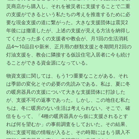
災商店から購入し、それを被災者に支援することで二重
の支援ができるという私たちの考えを推進するために必
要な現金支援の道に繋がった。大きな支援団体は震災2
年後には撤退したが、上述の支援が見える方法を納得し
てくださった多くの支援者や教会が、月1回の生活消耗
品4〜10品目や新米、正月用の餅類支援と冬期間月2回の
灯油支援を、教会に隣接する仮設住宅入居者に今も続け
ることができる資金源になっている。
物資支援に関しては、もう1つ重要なことがある。それ
は季節の変化とその必要の先読みである。私は、夏に冬
の暖房器具の支援について大きな支援団体に打診した
が、支援不可の返事であった。しかし、この地住む私た
ちは、冬に暖房のない生活は考えられない。そこで、確
信をもって、「4種の暖房器具から仮に支援されるとす
れば何を望むか」の事前調査をしておいた。その結果、
秋に支援可能の情報が入ると、その時期にはもう購入不