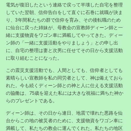
電気が復旧したという連絡で戻って半壊した自宅を整理
していた翌朝、信仰告白をして直ぐに石巻に就職が決ま
り、3年間私たちの群で信仰を育み、その後転職のため
に仙台に戻った姉妹が、母教会の宣教師ディーン師と一
緒に支援物資をワゴン車に満載してやってきた。ディー
ン師の「一緒に支援活動をやりましょう」との申し出
に、自宅の整理は妻と次男に任せてその日から支援活動
に取り組むことになった。
この震災支援活動でも、人間としても、信仰者としても
素晴らしい宣教師を私の同労者として、神は備えておら
れた。今も続くディーン師との神と人に仕える支援活動
の協働は、75歳を迎えた私には大きな祝福に満ちた神か
らのプレゼントである。
ディーン師は、その日から連日、地震で壊れた悪路を仙
台からこの地の被災者のために、支援物資をワゴン車に
満載して、私たちの教会に運んでくれた。私たちの地区