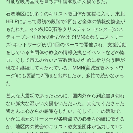
可能な暖房器具を直ちに申請家族に支援できた。
石巻地区には多くのキリスト教団体が支援に入り、東北
HELPによって最初の段階で2回ほど全体の情報交換会が
もたれた。その後ICC(石巻クリスチャン･センター)のス
ティーブン･中橋兄の呼びかけでIMN(石巻ミニストリー
ズ･ネットワーク)が月1回のペースで開催され、支援活動
をしている各団体や教会の情報交換とイベントなどの協
力、そして市民の救いと宣教活動のために祈り合う時が
現在も継続してもたれている。MMN(宮城宣教ネットワ
ーク)にも要請で2回ほど出席したが、多忙で続かなかっ
た
甚大な大震災であったために、国内外から到底書き切れ
ない膨大な温かい支援をいただいた。支えてくださった
皆さんに心からの感謝をしたい。そして、この活動で、
いかに地元のリーダーが各時点での必要を的確に伝える
か、地区内の教会やキリスト教支援団体が協力して1つ