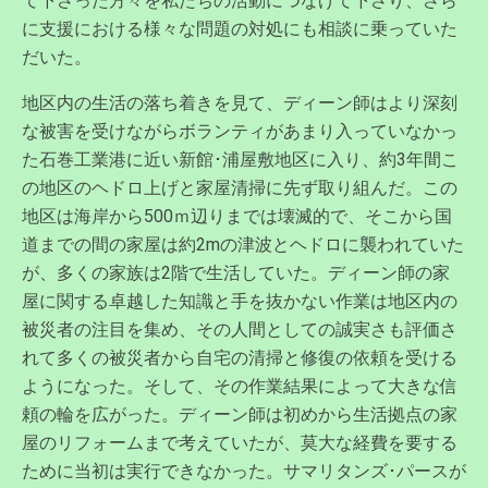
て下さった方々を私たちの活動につなげて下さり、さら
に支援における様々な問題の対処にも相談に乗っていた
だいた。
地区内の生活の落ち着きを見て、ディーン師はより深刻
な被害を受けながらボランティがあまり入っていなかっ
た石巻工業港に近い新館･浦屋敷地区に入り、約3年間こ
の地区のヘドロ上げと家屋清掃に先ず取り組んだ。この
地区は海岸から500ｍ辺りまでは壊滅的で、そこから国
道までの間の家屋は約2mの津波とヘドロに襲われていた
が、多くの家族は2階で生活していた。ディーン師の家
屋に関する卓越した知識と手を抜かない作業は地区内の
被災者の注目を集め、その人間としての誠実さも評価さ
れて多くの被災者から自宅の清掃と修復の依頼を受ける
ようになった。そして、その作業結果によって大きな信
頼の輪を広がった。ディーン師は初めから生活拠点の家
屋のリフォームまで考えていたが、莫大な経費を要する
ために当初は実行できなかった。サマリタンズ･パースが