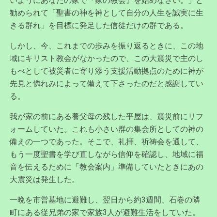
いようにあなたの家で『家の教会』を始めなさい。」と
勧められて「聖書の神を神として自分の人生を誠実に生
きる群れ」を目標に発足した信徒だけの群である。
しかし、今、これまでの歩みを振り返るときに、この地
域にキリスト教会がなかったので、この大震災で主のし
もべとして被災者に寄り添う支援活動拠点のために神が
先見と憐れみによって備えて下さったのだと感謝してい
る。
我が家の前にある養父母の残した平屋は、震災前にリフ
ォームしていた。これも小さい群の集会所としての神の
備えの一つであった。そこで、礼拝、祈祷会を通して、
もう一度聖書を学び直しながら信仰を確認し、地域に福
音を伝えるために「教会案内」準備していたときにあの
大震災は発生した。
一晩を市営墓地に避難し、翌日から約3週間、石巻の隣
町にある従兄弟の家で家族3人が避難生活をしていた。