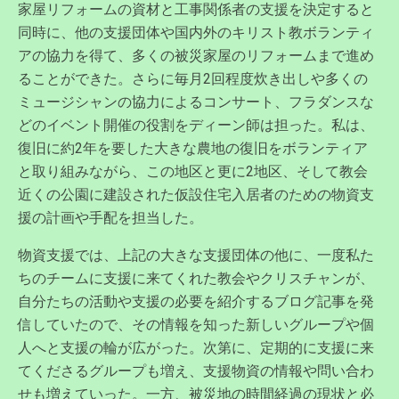
家屋リフォームの資材と工事関係者の支援を決定すると
同時に、他の支援団体や国内外のキリスト教ボランティ
アの協力を得て、多くの被災家屋のリフォームまで進め
ることができた。さらに毎月2回程度炊き出しや多くの
ミュージシャンの協力によるコンサート、フラダンスな
どのイベント開催の役割をディーン師は担った。私は、
復旧に約2年を要した大きな農地の復旧をボランティア
と取り組みながら、この地区と更に2地区、そして教会
近くの公園に建設された仮設住宅入居者のための物資支
援の計画や手配を担当した。
物資支援では、上記の大きな支援団体の他に、一度私た
ちのチームに支援に来てくれた教会やクリスチャンが、
自分たちの活動や支援の必要を紹介するブログ記事を発
信していたので、その情報を知った新しいグループや個
人へと支援の輪が広がった。次第に、定期的に支援に来
てくださるグループも増え、支援物資の情報や問い合わ
せも増えていった。一方、被災地の時間経過の現状と必