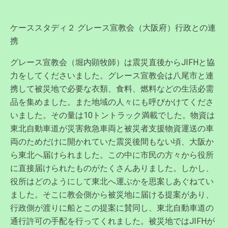
ケーススタディ２ グレース宣教会（大阪府）行政との連
携
グレース宣教会（堀内顕牧師）は震災直後からJIFHと協
力をしてくださいました。グレース宣教会は八尾市と連
携して被災地で必要な衣類、食料、燃料などの生活必需
品を集めました。また地域の人々にも呼びかけてくださ
いました。その量は10トントラック満載でした。物資は
東北自動車道が災害救急車両と被災者支援物資運送の車
両のためだけに開かれていた震災後間もない頃、大阪か
ら東北へ届けられました。この中に市民の方々から役所
に直接届けられたものがたくさんありました。しかし、
役所はどのようにして東北へ運ぶかを思案しあぐねてい
ました。そこに教会側から被災地に届ける提案があり、
行政側が渡りに船とこの提案に賛同し、東北自動車道の
通行許可の手配を行ってくれました。被災地ではJIFHが