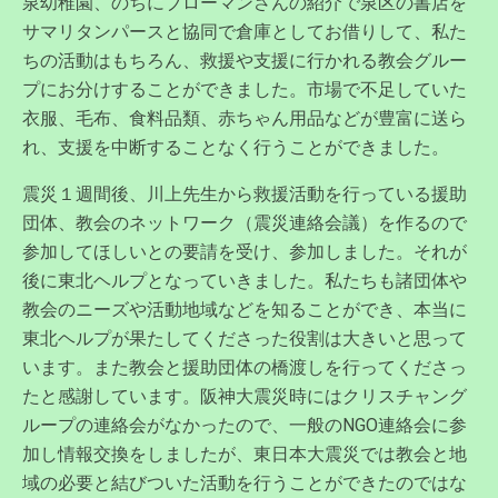
泉幼稚園、のちにブローマンさんの紹介で泉区の書店を
サマリタンパースと協同で倉庫としてお借りして、私た
ちの活動はもちろん、救援や支援に行かれる教会グルー
プにお分けすることができました。市場で不足していた
衣服、毛布、食料品類、赤ちゃん用品などが豊富に送ら
れ、支援を中断することなく行うことができました。
震災１週間後、川上先生から救援活動を行っている援助
団体、教会のネットワーク（震災連絡会議）を作るので
参加してほしいとの要請を受け、参加しました。それが
後に東北ヘルプとなっていきました。私たちも諸団体や
教会のニーズや活動地域などを知ることができ、本当に
東北ヘルプが果たしてくださった役割は大きいと思って
います。また教会と援助団体の橋渡しを行ってくださっ
たと感謝しています。阪神大震災時にはクリスチャング
ループの連絡会がなかったので、一般のNGO連絡会に参
加し情報交換をしましたが、東日本大震災では教会と地
域の必要と結びついた活動を行うことができたのではな