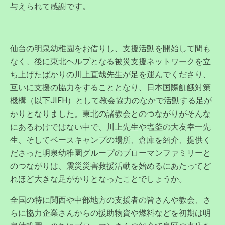
与えられて感謝です。
仙台の明泉幼稚園をお借りし、支援活動を開始して間も
なく、後に東北ヘルプとなる被災支援ネットワークを立
ち上げたばかりの川上直哉先生が足を運んでくださり、
互いに支援の協力をすることとなり、日本国際飢餓対策
機構（以下JIFH）として教会協力のなかで活動する足が
かりとなりました。東北の諸教会とのつながりがそんな
にあるわけではない中で、川上先生や塩釜の大友幸一先
生、そしてベースキャンプの場所、倉庫を紹介、提供く
ださった明泉幼稚園グループのブローマンファミリーと
のつながりは、震災災害救援活動を始めるにあたってど
れほど大きな足がかりとなったことでしょうか。
全国の特に関西や中部地方の支援者の皆さんや教会、さ
らに協力企業さんからの援助物資や燃料などを初期は明