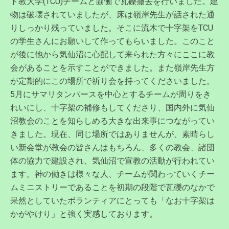
ト教大学(TCU)チームと協働で瓦礫撤去を行いました。建
物は破壊されていましたが、床は嶺岸先生が話された通
りしっかり残っていました。そこに流木で十字架をTCU
の学生さんにお願いして作ってもらいました。このこと
が後に他から気仙沼に心配して来られた方々にここに教
会があることを示すことができました。また嶺岸先生方
が定期的にこの場所で祈り会を持ってくださいました。
5月にサマリタンパースを中心とするチームが周りをき
れいにし、十字架の補修もしてくださり、国内外に気仙
沼教会のことを知らしめる大きな出来事につながってい
きました。現在、同じ場所ではありませんが、素晴らし
い新会堂が教会の皆さんはもちろん、多くの教会、諸団
体の協力で建設され、気仙沼で宣教の活動が行われてい
ます。神の働きは様々な人、チームが関わっていくチー
ムミニストリーであることを初期の段階で瓦礫のなかで
呆然としていたボランティアにとっても「なお十字架は
かがやけり」と強く実感しております。