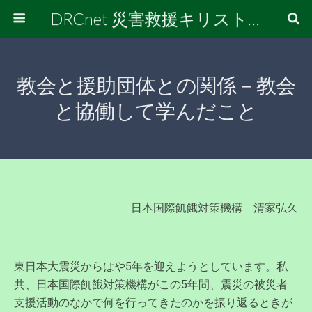
DRCnet 災害救援キリスト者連絡会
教会と援助団体との関係－教会
と協働して学んだこと
日本国際飢餓対策機構 清家弘久
東日本大震災からはや5年を迎えようとしています。私
共、日本国際飢餓対策機構がこの5年間、震災の被災者
支援活動のなかで何を行ってきたのかを振り返るときが