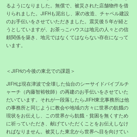
るようになりました。無償で、被災された店舗物件を借
りられました。JIFHも泥出し、家の改造、チャペル建設
のお手伝いをさせていただきました。震災後５年が経と
うとしていますが、お茶っこハウスは地元の人々との信
頼関係を築き、地元ではなくてはならない存在になって
います。
＜JIFHの今後の東北での課題＞
JIFHは現在津波で全壊した仙台のシーサイドバイブルチ
ャーチ（内藤智裕牧師）の再建のお手伝いをさせていた
だいています。それが一段落したらJIFH東北事務所は他
の事務所と同じように教会や地域の方々に世界の飢餓の
現状をお伝えし、この世界から飢餓・貧困を無くすため
に祈っていただき、献げていただくことをお伝えしなけ
ればなりません。被災した東北から世界へ目を向けてい