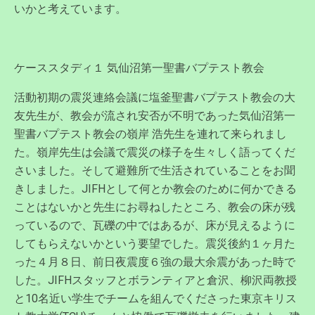
いかと考えています。
ケーススタディ１ 気仙沼第一聖書バプテスト教会
活動初期の震災連絡会議に塩釜聖書バプテスト教会の大
友先生が、教会が流され安否が不明であった気仙沼第一
聖書バプテスト教会の嶺岸 浩先生を連れて来られまし
た。嶺岸先生は会議で震災の様子を生々しく語ってくだ
さいました。そして避難所で生活されていることをお聞
きしました。JIFHとして何とか教会のために何かできる
ことはないかと先生にお尋ねしたところ、教会の床が残
っているので、瓦礫の中ではあるが、床が見えるように
してもらえないかという要望でした。震災後約１ヶ月た
った４月８日、前日夜震度６強の最大余震があった時で
した。JIFHスタッフとボランティアと倉沢、柳沢両教授
と10名近い学生でチームを組んでくださった東京キリス