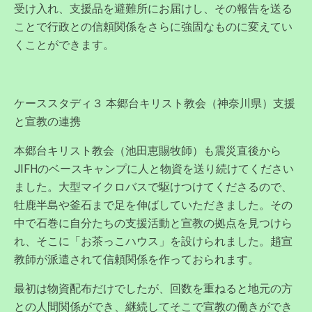
受け入れ、支援品を避難所にお届けし、その報告を送る
ことで行政との信頼関係をさらに強固なものに変えてい
くことができます。
ケーススタディ３ 本郷台キリスト教会（神奈川県）支援
と宣教の連携
本郷台キリスト教会（池田恵賜牧師）も震災直後から
JIFHのベースキャンプに人と物資を送り続けてください
ました。大型マイクロバスで駆けつけてくださるので、
牡鹿半島や釜石まで足を伸ばしていただきました。その
中で石巻に自分たちの支援活動と宣教の拠点を見つけら
れ、そこに「お茶っこハウス」を設けられました。趙宣
教師が派遣されて信頼関係を作っておられます。
最初は物資配布だけでしたが、回数を重ねると地元の方
との人間関係ができ、継続してそこで宣教の働きができ